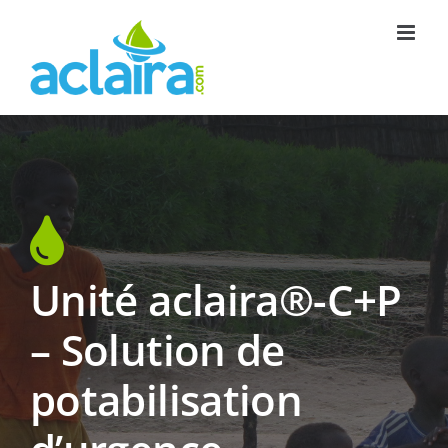
Passer
au
contenu
Unité aclaira®-C+P
– Solution de
potabilisation